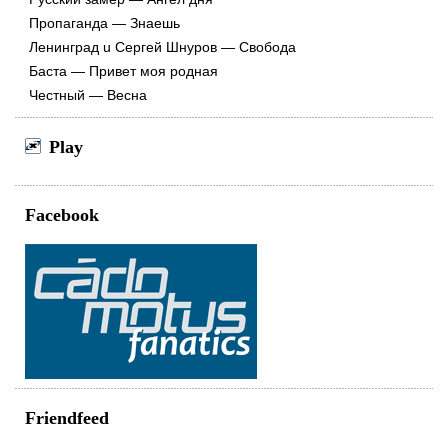
Пропаганда — Знаешь
Ленинград u Сергей Шнуров — Свобода
Баста — Привет моя родная
Честный — Весна
Play
Facebook
Friendfeed