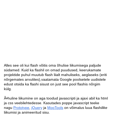
Alles see oli kui flash võitis oma õhulise liikumisega paljude
südamed. Kuid ka flashil on omad puudused, keerukamate
projektide puhul muutub flash liialt mahuliseks, aeglaseks (eriti
nõrgemates arvutites),vaatamata Google poolsetele uudistele
edust otsida ka flashi sisust on just see pool flashis nõrgim
külg.
Ã•huline liikumine on aga toodud javascripti ja ajaxi abil ka html
ja css veebilehtedesse. Kasutades poppe javascript teeke
nagu
Prototype
,
jQuery
ja
MooTools
on võimalus luua flash
ilike
liikumisi ja animeeritud sisu.