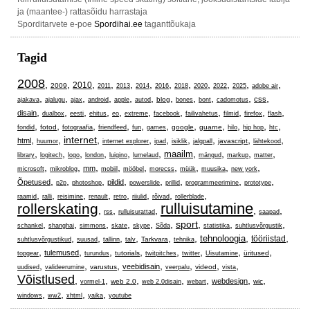
ja (maantee-) rattasõidu harrastaja
Sporditarvete e-poe
Spordihai.ee
taganttõukaja
Tagid
2008
,
,
,
,
,
,
,
,
,
,
,
,
2010
2009
2011
2013
2014
2016
2018
2020
2022
2025
adobe air
,
,
,
,
,
,
,
,
,
,
,
css
blog
ajakava
ajalugu
ajax
android
apple
autod
bones
bont
cadomotus
,
,
,
,
,
,
,
,
,
,
,
disain
dualbox
eesti
ehitus
eo
extreme
facebook
failivahetus
filmid
firefox
flash
,
,
,
,
,
,
,
,
,
,
,
fotod
google
guarne
fondid
fotograafia
friendfeed
fun
games
hilo
hip hop
htc
,
,
internet
,
,
,
,
,
,
,
html
javascript
huumor
internet explorer
ipad
isiklik
jalgpall
lähtekood
,
,
,
,
,
,
,
,
,
,
maailm
library
logitech
logo
london
luigino
lumelaud
mängud
markup
matter
,
,
,
,
,
,
,
,
,
mm
microsoft
mikroblog
mobiil
mööbel
morecss
müük
muusika
new york
,
,
,
,
,
,
,
,
Õpetused
pildid
p2p
photoshop
powerslide
prillid
programmeerimine
prototype
,
,
,
,
,
,
,
,
raamid
ralli
reisimine
renault
retro
riiulid
rõivad
rollerblade
rulluisutamine
rollerskating
,
,
,
,
,
rss
rulluisurattad
saapad
,
,
,
,
,
,
sport
,
,
,
schankel
shanghai
simmons
skate
skype
Sõda
statistika
suhtlusvõrgustik
,
,
,
,
,
,
,
,
tehnoloogia
tööriistad
Tarkvara
suhtlusvõrgustikud
suusad
tallinn
talv
tehnika
,
,
,
,
,
,
,
,
tulemused
tutorials
üritused
topgear
turundus
twitpitches
twitter
Uisutamine
,
,
,
,
,
,
,
veebidisain
varustus
videod
uudised
valideerumine
veerpalu
vista
Võistlused
,
,
,
,
,
,
,
webdesign
web 2.0
wic
vormel-1
web 2.0disain
webart
,
,
,
,
windows
ww2
xhtml
yaika
youtube