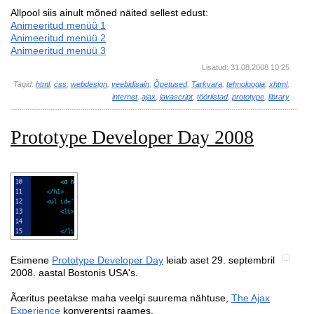
Allpool siis ainult mõned näited sellest edust:
Animeeritud menüü 1
Animeeritud menüü 2
Animeeritud menüü 3
Lisatud: 31.08.2008 10:25
Tagid:
html
,
css
,
webdesign
,
veebidisain
,
Õpetused
,
Tarkvara
,
tehnoloogia
,
xhtml
,
internet
,
ajax
,
javascript
,
tööriistad
,
prototype
,
library
Prototype Developer Day 2008
Esimene
Prototype Developer Day
leiab aset 29. septembril
2008. aastal Bostonis USA's.
Ãœritus peetakse maha veelgi suurema nähtuse,
The Ajax
Experience
konverentsi raames.