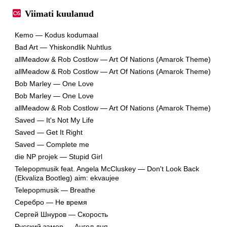
Viimati kuulanud
Kemo — Kodus kodumaal
Bad Art — Yhiskondlik Nuhtlus
allMeadow & Rob Costlow — Art Of Nations (Amarok Theme)
allMeadow & Rob Costlow — Art Of Nations (Amarok Theme)
Bob Marley — One Love
Bob Marley — One Love
allMeadow & Rob Costlow — Art Of Nations (Amarok Theme)
Saved — It's Not My Life
Saved — Get It Right
Saved — Complete me
die NP projek — Stupid Girl
Telepopmusik feat. Angela McCluskey — Don't Look Back
(Ekvaliza Bootleg) aim: ekvaujee
Telepopmusik — Breathe
Серебро — Не время
Сергей Шнуров — Cкорость
Русский замер — Ангел дня