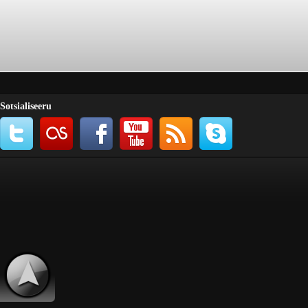
Sotsialiseeru