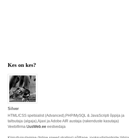
Kes on kes?
Silver
HTML/CSS spetsialist (Advanced),PHP/MySQL & JavaScripti õppija ja
taltsutaja (algaja),Ajaxi ja Adobe AIR austaja (rakenduste kasutaja)
Veebifirma
UusWeb.ee
eestvedaja
Kiirrulluisutamise (Inline speed skating) sõltlane, jooksudistantside läbija