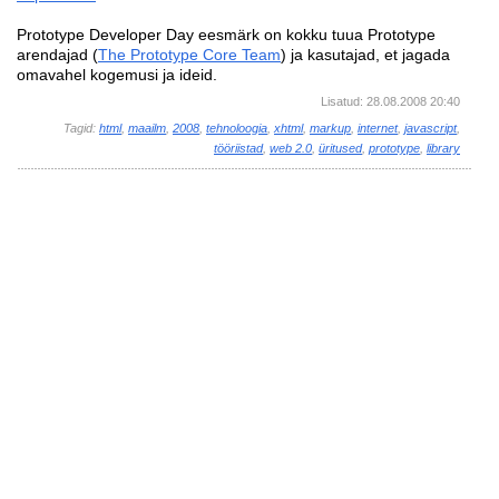
Prototype Developer Day eesmärk on kokku tuua Prototype
arendajad (
The Prototype Core Team
) ja kasutajad, et jagada
omavahel kogemusi ja ideid.
Lisatud: 28.08.2008 20:40
Tagid:
html
,
maailm
,
2008
,
tehnoloogia
,
xhtml
,
markup
,
internet
,
javascript
,
tööriistad
,
web 2.0
,
üritused
,
prototype
,
library