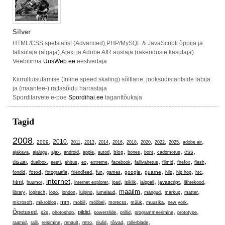
Silver
HTML/CSS spetsialist (Advanced),PHP/MySQL & JavaScripti õppija ja
taltsutaja (algaja),Ajaxi ja Adobe AIR austaja (rakenduste kasutaja)
Veebifirma
UusWeb.ee
eestvedaja
Kiirrulluisutamise (Inline speed skating) sõltlane, jooksudistantside läbija
ja (maantee-) rattasõidu harrastaja
Sporditarvete e-poe
Spordihai.ee
taganttõukaja
Tagid
2008
,
,
,
,
,
,
,
,
,
,
,
,
2010
2009
2011
2013
2014
2016
2018
2020
2022
2025
adobe air
,
,
,
,
,
,
,
,
,
,
,
css
blog
ajakava
ajalugu
ajax
android
apple
autod
bones
bont
cadomotus
,
,
,
,
,
,
,
,
,
,
,
disain
dualbox
eesti
ehitus
eo
extreme
facebook
failivahetus
filmid
firefox
flash
,
,
,
,
,
,
,
,
,
,
,
fotod
google
guarne
fondid
fotograafia
friendfeed
fun
games
hilo
hip hop
htc
,
,
internet
,
,
,
,
,
,
,
html
javascript
huumor
internet explorer
ipad
isiklik
jalgpall
lähtekood
,
,
,
,
,
,
,
,
,
,
maailm
library
logitech
logo
london
luigino
lumelaud
mängud
markup
matter
,
,
,
,
,
,
,
,
,
mm
microsoft
mikroblog
mobiil
mööbel
morecss
müük
muusika
new york
,
,
,
,
,
,
,
,
Õpetused
pildid
p2p
photoshop
powerslide
prillid
programmeerimine
prototype
,
,
,
,
,
,
,
,
raamid
ralli
reisimine
renault
retro
riiulid
rõivad
rollerblade