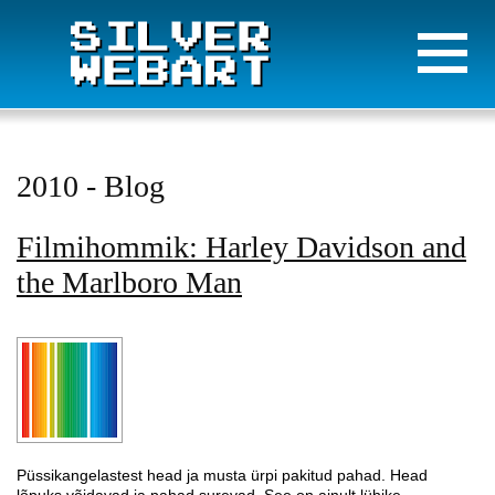
2010 - Blog
Filmihommik: Harley Davidson and
the Marlboro Man
Püssikangelastest head ja musta ürpi pakitud pahad. Head