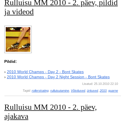
Rulluisu MM 2010 - 2. päev, pildid
ja videod
Pildid:
›
2010 World Champs - Day 2 - Bont Skates
›
2010 World Champs - Day 2 Night Session - Bont Skates
Lisatud: 25.10.2010 22:10
Tagid:
rollerskating
,
rulluisutamine
,
Võistlused
,
üritused
,
2010
,
guarne
Rulluisu MM 2010 - 2. päev,
ajakava