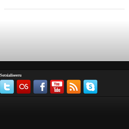
Sotsialiseeru