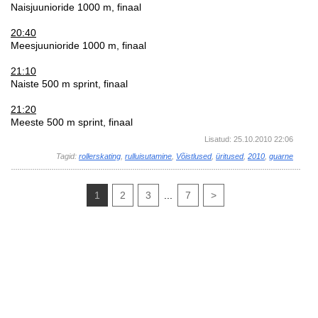
Naisjuunioride 1000 m, finaal
20:40
Meesjuunioride 1000 m, finaal
21:10
Naiste 500 m sprint, finaal
21:20
Meeste 500 m sprint, finaal
Lisatud: 25.10.2010 22:06
Tagid:
rollerskating
,
rulluisutamine
,
Võistlused
,
üritused
,
2010
,
guarne
1
2
3
...
7
>