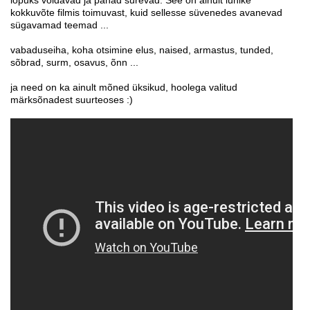
lõpuks võidavad ja pahad surevad. See on ainult lühike
kokkuvõte filmis toimuvast, kuid sellesse süvenedes avanevad
sügavamad teemad ...
vabaduseiha, koha otsimine elus, naised, armastus, tunded,
sõbrad, surm, osavus, õnn ...
ja need on ka ainult mõned üksikud, hoolega valitud
märksõnadest suurteoses :)