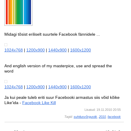
Midagi tõsist eriliselt suurtele Facebook fännidele ...
1024x768
|
1200x900
|
1440x900
|
1600x1200
And english version of my masterpice, use and
spread the
word
1024x768
|
1200x900
|
1440x900
|
1600x1200
Ja kui peale tuleb eriti suur Facebooki armastus siis võid kõike
Like'ida -
Facebook Like Kill
Lisatud: 19.11.2010 20:55
Tagid:
suhtlusvõrgustik
,
2010
,
facebook