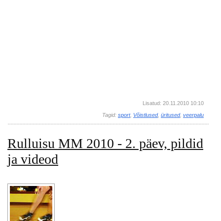
Lisatud: 20.11.2010 10:10
Tagid:
sport
,
Võistlused
,
üritused
,
veerpalu
Rulluisu MM 2010 - 2. päev, pildid
ja videod