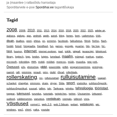
ja (maantee-) rattasõidu harrastaja
Sporditarvete e-poe
Spordihai.ee
taganttõukaja
Tagid
2008
,
,
,
,
,
,
,
,
,
,
,
,
2010
2009
2011
2013
2014
2016
2018
2020
2022
2025
adobe air
,
,
,
,
,
,
,
,
,
,
,
css
blog
ajakava
ajalugu
ajax
android
apple
autod
bones
bont
cadomotus
,
,
,
,
,
,
,
,
,
,
,
disain
dualbox
eesti
ehitus
eo
extreme
facebook
failivahetus
filmid
firefox
flash
,
,
,
,
,
,
,
,
,
,
,
fotod
google
guarne
fondid
fotograafia
friendfeed
fun
games
hilo
hip hop
htc
,
,
internet
,
,
,
,
,
,
,
html
javascript
huumor
internet explorer
ipad
isiklik
jalgpall
lähtekood
,
,
,
,
,
,
,
,
,
,
maailm
library
logitech
logo
london
luigino
lumelaud
mängud
markup
matter
,
,
,
,
,
,
,
,
,
mm
microsoft
mikroblog
mobiil
mööbel
morecss
müük
muusika
new york
,
,
,
,
,
,
,
,
Õpetused
pildid
p2p
photoshop
powerslide
prillid
programmeerimine
prototype
,
,
,
,
,
,
,
,
raamid
ralli
reisimine
renault
retro
riiulid
rõivad
rollerblade
rulluisutamine
rollerskating
,
,
,
,
,
rss
rulluisurattad
saapad
,
,
,
,
,
,
sport
,
,
,
schankel
shanghai
simmons
skate
skype
Sõda
statistika
suhtlusvõrgustik
,
,
,
,
,
,
,
,
tehnoloogia
tööriistad
Tarkvara
suhtlusvõrgustikud
suusad
tallinn
talv
tehnika
,
,
,
,
,
,
,
,
tulemused
tutorials
üritused
topgear
turundus
twitpitches
twitter
Uisutamine
,
,
,
,
,
,
,
veebidisain
varustus
videod
uudised
valideerumine
veerpalu
vista
Võistlused
,
,
,
,
,
,
,
webdesign
web 2.0
wic
vormel-1
web 2.0disain
webart
,
,
,
,
windows
ww2
xhtml
yaika
youtube