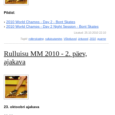
Pildid:
›
2010 World Champs - Day 2 - Bont Skates
›
2010 World Champs - Day 2 Night Session - Bont Skates
Lisatud: 25.10.2010 22:10
Tagid:
rollerskating
,
rulluisutamine
,
Võistlused
,
üritused
,
2010
,
guarne
Rulluisu MM 2010 - 2. päev,
ajakava
23. oktoobri ajakava