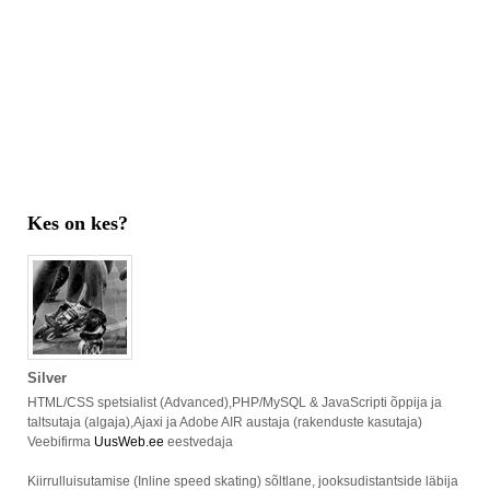
Kes on kes?
Silver
HTML/CSS spetsialist (Advanced),PHP/MySQL & JavaScripti õppija ja
taltsutaja (algaja),Ajaxi ja Adobe AIR austaja (rakenduste kasutaja)
Veebifirma
UusWeb.ee
eestvedaja
Kiirrulluisutamise (Inline speed skating) sõltlane, jooksudistantside läbija