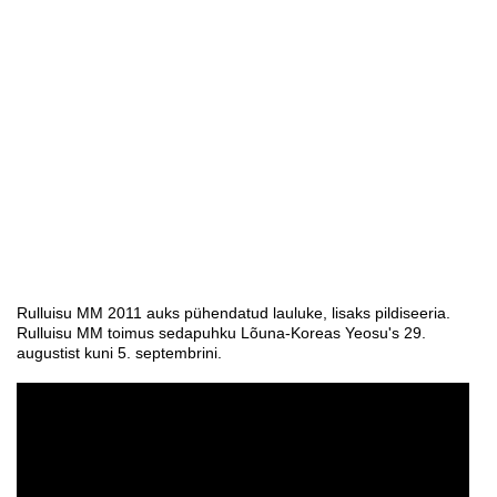
Rulluisu MM 2011 auks pühendatud lauluke, lisaks pildiseeria.
Rulluisu MM toimus sedapuhku Lõuna-Koreas Yeosu's 29.
augustist kuni 5. septembrini.