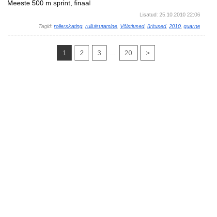
Meeste 500 m sprint, finaal
Lisatud: 25.10.2010 22:06
Tagid:
rollerskating
,
rulluisutamine
,
Võistlused
,
üritused
,
2010
,
guarne
1
2
3
...
20
>