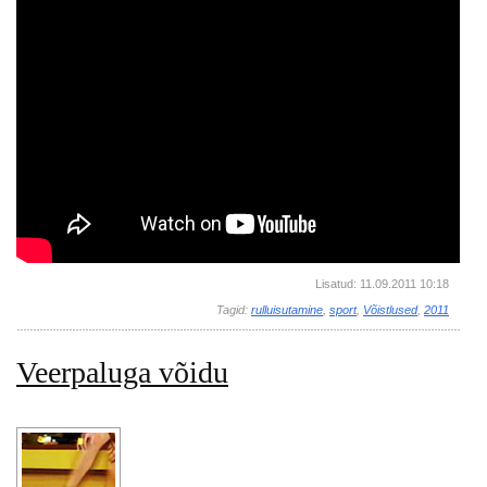
Lisatud: 11.09.2011 10:18
Tagid:
rulluisutamine
,
sport
,
Võistlused
,
2011
Veerpaluga võidu