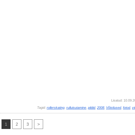
Lisatud: 10.09.
Tagid:
rollerskating
,
rulluisutamine
,
pildid
,
2008
,
Võistlused
,
fotod
,
v
1
2
3
>