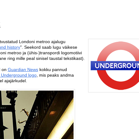
t
tvustatud Londoni metroo ajalugu
nd history
". Seekord saab lugu väikese
doni metroo ja (ühis-)transpordi logomotiivi
ing mille peal sinisel taustal tekstikast).
l on
Guardian News
kokku pannud
n Underground logo
, mis peaks andma
l ajajärkudel.