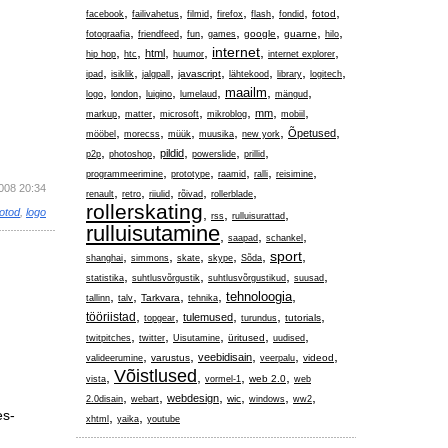
,
,
,
,
,
,
,
fotod
facebook
failivahetus
filmid
firefox
flash
fondid
,
,
,
,
,
,
,
google
guarne
fotograafia
friendfeed
fun
games
hilo
,
,
,
,
internet
,
,
html
hip hop
htc
huumor
internet explorer
,
,
,
,
,
,
,
javascript
ipad
isiklik
jalgpall
lähtekood
library
logitech
,
,
,
,
,
,
maailm
logo
london
luigino
lumelaud
mängud
,
,
,
,
,
,
mm
markup
matter
microsoft
mikroblog
mobiil
,
,
,
,
,
,
Õpetused
mööbel
morecss
müük
muusika
new york
,
,
,
,
,
pildid
p2p
photoshop
powerslide
prillid
,
,
,
,
,
programmeerimine
prototype
raamid
ralli
reisimine
2008 20:34
,
,
,
,
,
renault
retro
riiulid
rõivad
rollerblade
rollerskating
,
,
,
fotod
,
logo
rss
rulluisurattad
rulluisutamine
,
,
,
saapad
schankel
,
,
,
,
,
sport
,
shanghai
simmons
skate
skype
Sõda
,
,
,
,
statistika
suhtlusvõrgustik
suhtlusvõrgustikud
suusad
,
,
,
,
,
tehnoloogia
Tarkvara
tallinn
talv
tehnika
,
,
,
,
,
tööriistad
tulemused
tutorials
topgear
turundus
,
,
,
,
,
üritused
twitpitches
twitter
Uisutamine
uudised
,
,
,
,
,
veebidisain
varustus
videod
valideerumine
veerpalu
Võistlused
,
,
,
,
web 2.0
vista
vormel-1
web
,
,
,
,
,
,
webdesign
wic
2.0disain
webart
windows
ww2
es-
,
,
xhtml
yaika
youtube