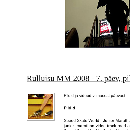
Rulluisu MM 2008 - 7. päev, pi
Pildid ja videod viimasest päevast.
Pildid
Speed Skate World - Junior Marath
junior- marathon-video-track-road-a