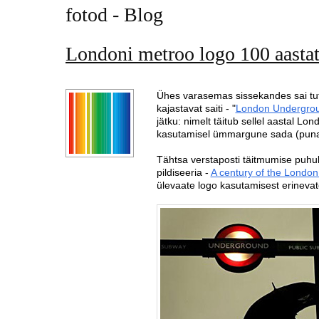
fotod - Blog
Londoni metroo logo 100 aasta
Ühes varasemas sissekandes sai tu
kajastavat saiti - "
London Undergrou
jätku: nimelt täitub sellel aastal Lon
kasutamisel ümmargune sada (punane r
Tähtsa verstaposti täitmumise puhu
pildiseeria -
A century of the Londo
ülevaate logo kasutamisest erinevate