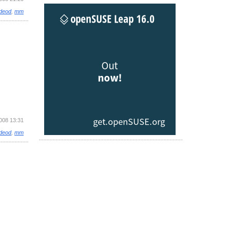
ideod
,
mm
2008 13:31
ideod
,
mm