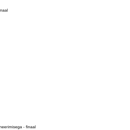
inaal
neerimisega - finaal