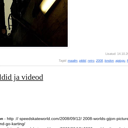
Lisatud: 14.10.
Tagid:
maailm
,
pildid
,
retro
,
2008
,
london
,
ajalugu
,
ldid ja videod
on
- http :// speedskateworld.com/2008/09/12/ 2008-worlds-gijon-pictur
nd-go-karting/