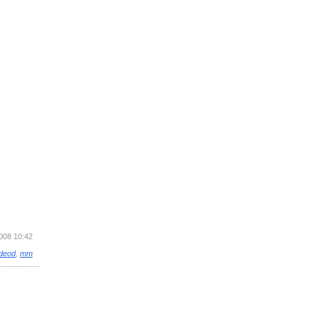
2008 10:42
ideod
,
mm