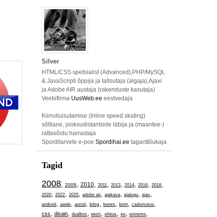
Silver
HTML/CSS spetsialist (Advanced),PHP/MySQL
& JavaScripti õppija ja taltsutaja (algaja),Ajaxi
ja Adobe AIR austaja (rakenduste kasutaja)
Veebifirma
UusWeb.ee
eestvedaja
Kiirrulluisutamise (Inline speed skating)
sõltlane, jooksudistantside läbija ja (maantee-)
rattasõidu harrastaja
Sporditarvete e-poe
Spordihai.ee
taganttõukaja
Tagid
2008
,
,
,
,
,
,
,
,
2010
2009
2011
2013
2014
2016
2018
,
,
,
,
,
,
,
2020
2022
2025
adobe air
ajakava
ajalugu
ajax
,
,
,
,
,
,
,
blog
android
apple
autod
bones
bont
cadomotus
,
,
,
,
,
,
,
css
disain
dualbox
eesti
ehitus
eo
extreme