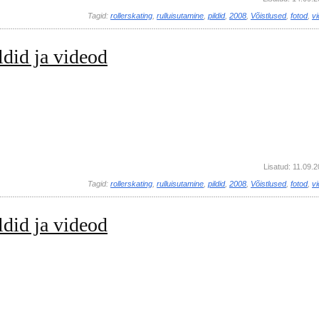
Tagid:
rollerskating
,
rulluisutamine
,
pildid
,
2008
,
Võistlused
,
fotod
,
v
ldid ja videod
Lisatud: 11.09.
Tagid:
rollerskating
,
rulluisutamine
,
pildid
,
2008
,
Võistlused
,
fotod
,
v
ldid ja videod