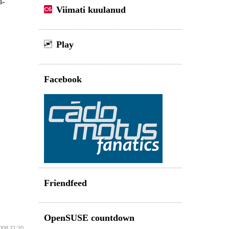
s-
Viimati kuulanud
Play
Facebook
Friendfeed
OpenSUSE countdown
2008 21:20