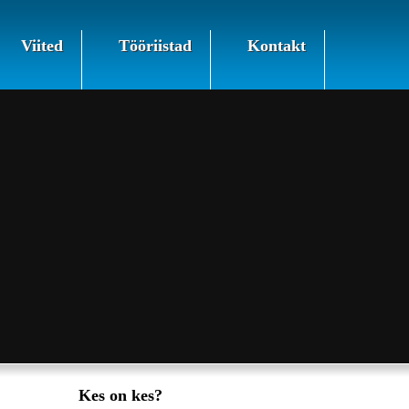
Viited
Tööriistad
Kontakt
Kes on kes?