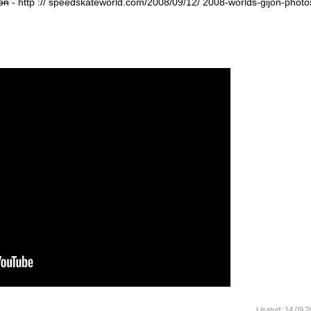
on
- http :// speedskateworld.com/2008/09/12/ 2008-worlds-gijon-photo
Lisatud: 14.09.