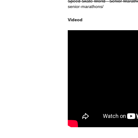
Speed Skate World - Senior Marath
senior-marathons/
Videod