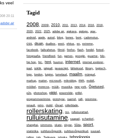
aks veel
Tagid
2008 20:11
,
adobe air
2008
,
,
,
,
,
,
,
,
2010
2009
2011
2013
2014
2016
2018
,
,
,
,
,
,
,
2020
2022
2025
adobe air
ajakava
ajalugu
ajax
,
,
,
,
,
,
,
blog
android
apple
autod
bones
bont
cadomotus
,
,
,
,
,
,
,
css
disain
dualbox
eesti
ehitus
eo
extreme
,
,
,
,
,
,
,
fotod
facebook
failivahetus
filmid
firefox
flash
fondid
,
,
,
,
,
,
,
google
guarne
fotograafia
friendfeed
fun
games
hilo
,
,
,
,
internet
,
,
html
hip hop
htc
huumor
internet explorer
,
,
,
,
,
,
,
javascript
ipad
isiklik
jalgpall
lähtekood
library
logitech
,
,
,
,
,
,
maailm
logo
london
luigino
lumelaud
mängud
,
,
,
,
,
,
mm
markup
matter
microsoft
mikroblog
mobiil
,
,
,
,
,
,
Õpetused
mööbel
morecss
müük
muusika
new york
,
,
,
,
,
pildid
p2p
photoshop
powerslide
prillid
,
,
,
,
,
programmeerimine
prototype
raamid
ralli
reisimine
,
,
,
,
,
renault
retro
riiulid
rõivad
rollerblade
rollerskating
,
,
,
rss
rulluisurattad
rulluisutamine
,
,
,
saapad
schankel
,
,
,
,
,
sport
,
shanghai
simmons
skate
skype
Sõda
,
,
,
,
statistika
suhtlusvõrgustik
suhtlusvõrgustikud
suusad
,
,
,
,
,
tehnoloogia
Tarkvara
tallinn
talv
tehnika