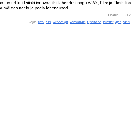
 tuntud kuid siiski innovaatilisi lahendusi nagu AJAX, Flex ja Flash lis
a mõistes naela ja paela lahendused.
Lisatud: 17.04.
Tagid:
html
,
css
,
webdesign
,
veebidisain
,
Õpetused
,
internet
,
ajax
,
flash