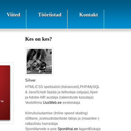
Viited
Tööriistad
Kontakt
Kes on kes?
Silver
HTML/CSS spetsialist (Advanced),PHP/MySQL
& JavaScripti õppija ja taltsutaja (algaja),Ajaxi
ja Adobe AIR austaja (rakenduste kasutaja)
Veebifirma
UusWeb.ee
eestvedaja
Kiirrulluisutamise (Inline speed skating)
sõltlane, jooksudistantside läbija ja (maantee-)
rattasõidu harrastaja
Sporditarvete e-poe
Spordihai.ee
taganttõukaja