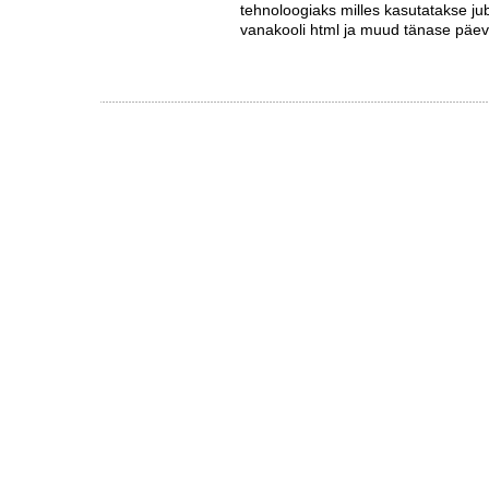
tehnoloogiaks milles kasutatakse juba
vanakooli html ja muud tänase päev