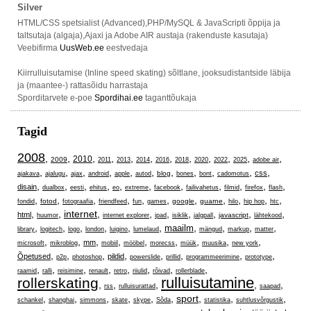
Silver
HTML/CSS spetsialist (Advanced),PHP/MySQL & JavaScripti õppija ja
taltsutaja (algaja),Ajaxi ja Adobe AIR austaja (rakenduste kasutaja)
Veebifirma
UusWeb.ee
eestvedaja
Kiirrulluisutamise (Inline speed skating) sõltlane, jooksudistantside läbija
ja (maantee-) rattasõidu harrastaja
Sporditarvete e-poe
Spordihai.ee
taganttõukaja
Tagid
2008
,
,
,
,
,
,
,
,
,
,
,
,
2010
2009
2011
2013
2014
2016
2018
2020
2022
2025
adobe air
,
,
,
,
,
,
,
,
,
,
,
css
blog
ajakava
ajalugu
ajax
android
apple
autod
bones
bont
cadomotus
,
,
,
,
,
,
,
,
,
,
,
disain
dualbox
eesti
ehitus
eo
extreme
facebook
failivahetus
filmid
firefox
flash
,
,
,
,
,
,
,
,
,
,
,
fotod
google
guarne
fondid
fotograafia
friendfeed
fun
games
hilo
hip hop
htc
,
,
internet
,
,
,
,
,
,
,
html
javascript
huumor
internet explorer
ipad
isiklik
jalgpall
lähtekood
,
,
,
,
,
,
,
,
,
,
maailm
library
logitech
logo
london
luigino
lumelaud
mängud
markup
matter
,
,
,
,
,
,
,
,
,
mm
microsoft
mikroblog
mobiil
mööbel
morecss
müük
muusika
new york
,
,
,
,
,
,
,
,
Õpetused
pildid
p2p
photoshop
powerslide
prillid
programmeerimine
prototype
,
,
,
,
,
,
,
,
raamid
ralli
reisimine
renault
retro
riiulid
rõivad
rollerblade
rulluisutamine
rollerskating
,
,
,
,
,
rss
rulluisurattad
saapad
,
,
,
,
,
,
sport
,
,
,
schankel
shanghai
simmons
skate
skype
Sõda
statistika
suhtlusvõrgustik