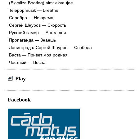
(Ekvaliza Bootleg) aim: ekvaujee
Telepopmusik — Breathe
Серебро — Не время
Сергей Шнуров — Cкорость
Русский замер — Ангел дня
Пропаганда — Знаешь
Ленинград u Сергей Шнуров — Свобода
Баста — Привет моя родная
Честный — Весна
Play
Facebook