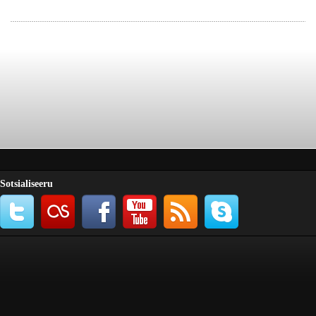
Sotsialiseeru