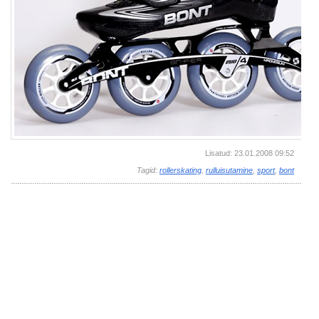
Lisatud: 23.01.2008 09:52
Tagid:
rollerskating
,
rulluisutamine
,
sport
,
bont