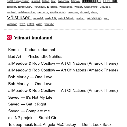
,
,
,
,
,
,
,
,
tehnoloogia
tööriistad
Tarkvara
suhtlusvõrgustikud
suusad
tallinn
talv
tehnika
,
,
,
,
,
,
,
,
tulemused
tutorials
üritused
topgear
turundus
twitpitches
twitter
Uisutamine
,
,
,
,
,
,
,
veebidisain
varustus
videod
uudised
valideerumine
veerpalu
vista
Võistlused
,
,
,
,
,
,
,
webdesign
web 2.0
wic
vormel-1
web 2.0disain
webart
,
,
,
,
windows
ww2
xhtml
yaika
youtube
Viimati kuulanud
Kemo — Kodus kodumaal
Bad Art — Yhiskondlik Nuhtlus
allMeadow & Rob Costlow — Art Of Nations (Amarok Theme)
allMeadow & Rob Costlow — Art Of Nations (Amarok Theme)
Bob Marley — One Love
Bob Marley — One Love
allMeadow & Rob Costlow — Art Of Nations (Amarok Theme)
Saved — It's Not My Life
Saved — Get It Right
Saved — Complete me
die NP projek — Stupid Girl
Telepopmusik feat. Angela McCluskey — Don't Look Back