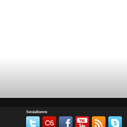
Sotsialiseeru