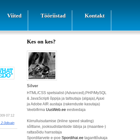
Viited
Tööriistad
Kontakt
Kes on kes?
Silver
HTML/CSS spetsialist (Advanced),PHP/MySQL
& JavaScripti õppija ja taltsutaja (algaja),Ajaxi
ja Adobe AIR austaja (rakenduste kasutaja)
Veebifirma
UusWeb.ee
eestvedaja
2009 07:12
Kiirrulluisutamise (Inline speed skating)
 2.0disain
sõltlane, jooksudistantside läbija ja (maantee-)
rattasõidu harrastaja
Sporditarvete e-poe
Spordihai.ee
taganttõukaja