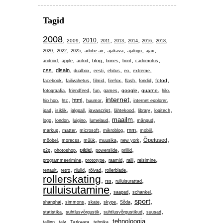
Tagid
2008
,
,
,
,
,
,
,
,
2010
2009
2011
2013
2014
2016
2018
,
,
,
,
,
,
,
2020
2022
2025
adobe air
ajakava
ajalugu
ajax
,
,
,
,
,
,
,
blog
android
apple
autod
bones
bont
cadomotus
,
,
,
,
,
,
,
css
disain
dualbox
eesti
ehitus
eo
extreme
,
,
,
,
,
,
,
fotod
facebook
failivahetus
filmid
firefox
flash
fondid
,
,
,
,
,
,
,
google
guarne
fotograafia
friendfeed
fun
games
hilo
,
,
,
,
internet
,
,
html
hip hop
htc
huumor
internet explorer
,
,
,
,
,
,
,
javascript
ipad
isiklik
jalgpall
lähtekood
library
logitech
,
,
,
,
,
,
maailm
logo
london
luigino
lumelaud
mängud
,
,
,
,
,
,
mm
markup
matter
microsoft
mikroblog
mobiil
,
,
,
,
,
,
Õpetused
mööbel
morecss
müük
muusika
new york
,
,
,
,
,
pildid
p2p
photoshop
powerslide
prillid
,
,
,
,
,
programmeerimine
prototype
raamid
ralli
reisimine
,
,
,
,
,
renault
retro
riiulid
rõivad
rollerblade
rollerskating
,
,
,
rss
rulluisurattad
rulluisutamine
,
,
,
saapad
schankel
,
,
,
,
,
sport
,
shanghai
simmons
skate
skype
Sõda
,
,
,
,
statistika
suhtlusvõrgustik
suhtlusvõrgustikud
suusad
,
,
,
,
,
tehnoloogia
Tarkvara
tallinn
talv
tehnika