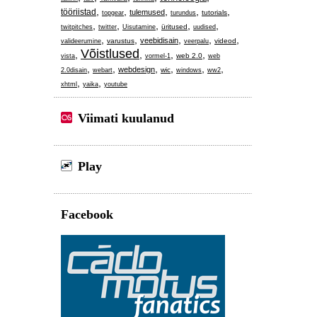
,
,
,
,
,
tööriistad
tulemused
tutorials
topgear
turundus
,
,
,
,
,
üritused
twitpitches
twitter
Uisutamine
uudised
,
,
,
,
,
veebidisain
varustus
videod
valideerumine
veerpalu
Võistlused
,
,
,
,
web 2.0
vista
vormel-1
web
,
,
,
,
,
,
webdesign
wic
2.0disain
webart
windows
ww2
,
,
xhtml
yaika
youtube
Viimati kuulanud
Play
Facebook