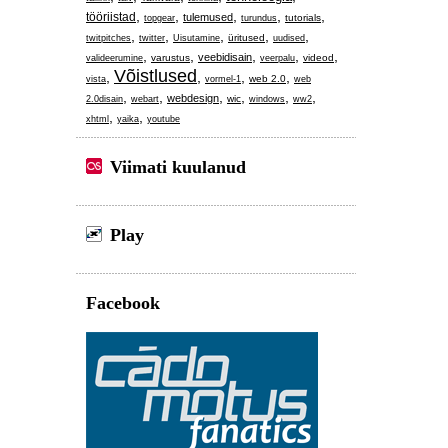
,
,
,
,
,
tööriistad
tulemused
tutorials
topgear
turundus
,
,
,
,
,
üritused
twitpitches
twitter
Uisutamine
uudised
,
,
,
,
,
veebidisain
varustus
videod
valideerumine
veerpalu
Võistlused
,
,
,
,
web 2.0
vista
vormel-1
web
,
,
,
,
,
,
webdesign
wic
2.0disain
webart
windows
ww2
,
,
xhtml
yaika
youtube
Viimati kuulanud
Play
Facebook