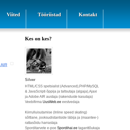
Viited
Tööriistad
Kontakt
Kes on kes?
 AIR
Silver
HTML/CSS spetsialist (Advanced),PHP/MySQL
& JavaScripti õppija ja taltsutaja (algaja),Ajaxi
ja Adobe AIR austaja (rakenduste kasutaja)
Veebifirma
UusWeb.ee
eestvedaja
Kiirrulluisutamise (Inline speed skating)
sõltlane, jooksudistantside läbija ja (maantee-)
rattasõidu harrastaja
Sporditarvete e-poe
Spordihai.ee
taganttõukaja