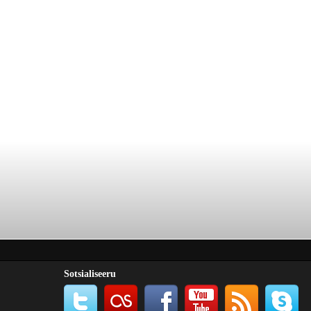
Sotsialiseeru