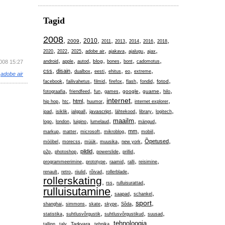
Tagid
2008
,
,
,
,
,
,
,
,
2010
2009
2011
2013
2014
2016
2018
,
,
,
,
,
,
,
2020
2022
2025
adobe air
ajakava
ajalugu
ajax
,
,
,
,
,
,
,
blog
2008 15:27
android
apple
autod
bones
bont
cadomotus
,
,
,
,
,
,
,
css
disain
dualbox
eesti
ehitus
eo
extreme
,
adobe air
,
,
,
,
,
,
,
fotod
facebook
failivahetus
filmid
firefox
flash
fondid
,
,
,
,
,
,
,
google
guarne
fotograafia
friendfeed
fun
games
hilo
,
,
,
,
internet
,
,
html
hip hop
htc
huumor
internet explorer
,
,
,
,
,
,
,
javascript
ipad
isiklik
jalgpall
lähtekood
library
logitech
,
,
,
,
,
,
maailm
logo
london
luigino
lumelaud
mängud
,
,
,
,
,
,
mm
markup
matter
microsoft
mikroblog
mobiil
,
,
,
,
,
,
Õpetused
mööbel
morecss
müük
muusika
new york
,
,
,
,
,
pildid
p2p
photoshop
powerslide
prillid
,
,
,
,
,
programmeerimine
prototype
raamid
ralli
reisimine
,
,
,
,
,
renault
retro
riiulid
rõivad
rollerblade
rollerskating
,
,
,
rss
rulluisurattad
rulluisutamine
,
,
,
saapad
schankel
,
,
,
,
,
sport
,
shanghai
simmons
skate
skype
Sõda
,
,
,
,
statistika
suhtlusvõrgustik
suhtlusvõrgustikud
suusad
,
,
,
,
,
tehnoloogia
Tarkvara
tallinn
talv
tehnika