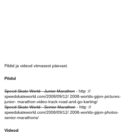
Pildid ja videod viimasest päevast.
Pildid
Speed Skate World - Junior Marathon
- http ://
speedskateworld.com/2008/09/12/ 2008-worlds-gijon-pictures-
junior- marathon-video-track-road-and-go-karting/
Speed Skate World - Senior Marathon
- http ://
speedskateworld.com/2008/09/12/ 2008-worlds-gijon-photos-
senior-marathons/
Videod