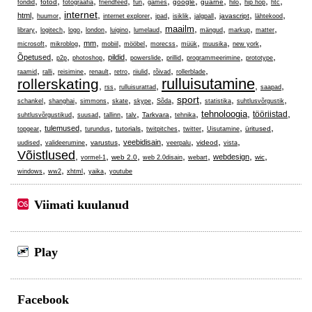
,
,
,
,
,
,
,
,
,
,
,
fotod
google
guarne
fondid
fotograafia
friendfeed
fun
games
hilo
hip hop
htc
,
,
internet
,
,
,
,
,
,
,
html
javascript
huumor
internet explorer
ipad
isiklik
jalgpall
lähtekood
,
,
,
,
,
,
,
,
,
,
maailm
library
logitech
logo
london
luigino
lumelaud
mängud
markup
matter
,
,
,
,
,
,
,
,
,
mm
microsoft
mikroblog
mobiil
mööbel
morecss
müük
muusika
new york
,
,
,
,
,
,
,
,
Õpetused
pildid
p2p
photoshop
powerslide
prillid
programmeerimine
prototype
,
,
,
,
,
,
,
,
raamid
ralli
reisimine
renault
retro
riiulid
rõivad
rollerblade
rulluisutamine
rollerskating
,
,
,
,
,
rss
rulluisurattad
saapad
,
,
,
,
,
,
sport
,
,
,
schankel
shanghai
simmons
skate
skype
Sõda
statistika
suhtlusvõrgustik
,
,
,
,
,
,
,
,
tehnoloogia
tööriistad
Tarkvara
suhtlusvõrgustikud
suusad
tallinn
talv
tehnika
,
,
,
,
,
,
,
,
tulemused
tutorials
üritused
topgear
turundus
twitpitches
twitter
Uisutamine
,
,
,
,
,
,
,
veebidisain
varustus
videod
uudised
valideerumine
veerpalu
vista
Võistlused
,
,
,
,
,
,
,
webdesign
web 2.0
wic
vormel-1
web 2.0disain
webart
,
,
,
,
windows
ww2
xhtml
yaika
youtube
Viimati kuulanud
Play
Facebook