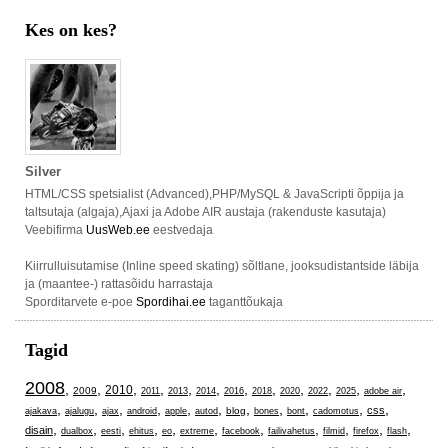
Kes on kes?
Silver
HTML/CSS spetsialist (Advanced),PHP/MySQL & JavaScripti õppija ja
taltsutaja (algaja),Ajaxi ja Adobe AIR austaja (rakenduste kasutaja)
Veebifirma
UusWeb.ee
eestvedaja
Kiirrulluisutamise (Inline speed skating) sõltlane, jooksudistantside läbija
ja (maantee-) rattasõidu harrastaja
Sporditarvete e-poe
Spordihai.ee
taganttõukaja
Tagid
2008
,
,
,
,
,
,
,
,
,
,
,
,
2010
2009
2011
2013
2014
2016
2018
2020
2022
2025
adobe air
,
,
,
,
,
,
,
,
,
,
,
css
blog
ajakava
ajalugu
ajax
android
apple
autod
bones
bont
cadomotus
,
,
,
,
,
,
,
,
,
,
,
disain
dualbox
eesti
ehitus
eo
extreme
facebook
failivahetus
filmid
firefox
flash