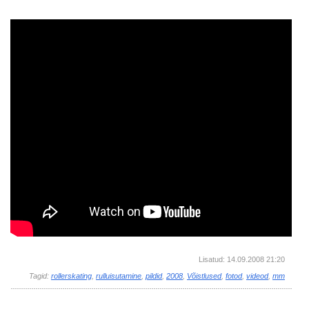
Lisatud: 14.09.2008 21:20
Tagid:
rollerskating
,
rulluisutamine
,
pildid
,
2008
,
Võistlused
,
fotod
,
videod
,
mm