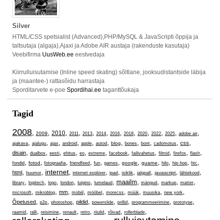
Silver
HTML/CSS spetsialist (Advanced),PHP/MySQL & JavaScripti õppija ja
taltsutaja (algaja),Ajaxi ja Adobe AIR austaja (rakenduste kasutaja)
Veebifirma
UusWeb.ee
eestvedaja
Kiirrulluisutamise (Inline speed skating) sõltlane, jooksudistantside läbija
ja (maantee-) rattasõidu harrastaja
Sporditarvete e-poe
Spordihai.ee
taganttõukaja
Tagid
2008
,
,
,
,
,
,
,
,
,
,
,
,
2010
2009
2011
2013
2014
2016
2018
2020
2022
2025
adobe air
,
,
,
,
,
,
,
,
,
,
,
css
blog
ajakava
ajalugu
ajax
android
apple
autod
bones
bont
cadomotus
,
,
,
,
,
,
,
,
,
,
,
disain
dualbox
eesti
ehitus
eo
extreme
facebook
failivahetus
filmid
firefox
flash
,
,
,
,
,
,
,
,
,
,
,
fotod
google
guarne
fondid
fotograafia
friendfeed
fun
games
hilo
hip hop
htc
,
,
internet
,
,
,
,
,
,
,
html
javascript
huumor
internet explorer
ipad
isiklik
jalgpall
lähtekood
,
,
,
,
,
,
,
,
,
,
maailm
library
logitech
logo
london
luigino
lumelaud
mängud
markup
matter
,
,
,
,
,
,
,
,
,
mm
microsoft
mikroblog
mobiil
mööbel
morecss
müük
muusika
new york
,
,
,
,
,
,
,
,
Õpetused
pildid
p2p
photoshop
powerslide
prillid
programmeerimine
prototype
,
,
,
,
,
,
,
,
raamid
ralli
reisimine
renault
retro
riiulid
rõivad
rollerblade