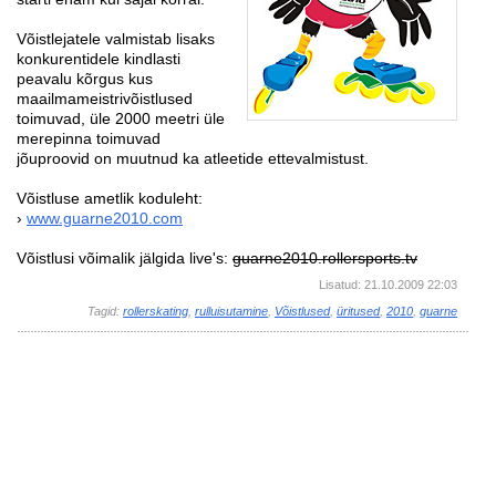
Võistlejatele valmistab lisaks
konkurentidele kindlasti
peavalu kõrgus kus
maailmameistrivõistlused
toimuvad, üle 2000 meetri üle
merepinna toimuvad
jõuproovid on muutnud ka atleetide ettevalmistust.
Võistluse ametlik koduleht:
›
www.guarne2010.com
Võistlusi võimalik jälgida live's:
guarne2010.rollersports.tv
Lisatud: 21.10.2009 22:03
Tagid:
rollerskating
,
rulluisutamine
,
Võistlused
,
üritused
,
2010
,
guarne