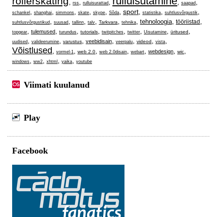
rulluisutamine
rollerskating
,
,
,
,
,
rss
rulluisurattad
saapad
,
,
,
,
,
,
sport
,
,
,
schankel
shanghai
simmons
skate
skype
Sõda
statistika
suhtlusvõrgustik
,
,
,
,
,
,
,
,
tehnoloogia
tööriistad
Tarkvara
suhtlusvõrgustikud
suusad
tallinn
talv
tehnika
,
,
,
,
,
,
,
,
tulemused
tutorials
üritused
topgear
turundus
twitpitches
twitter
Uisutamine
,
,
,
,
,
,
,
veebidisain
varustus
videod
uudised
valideerumine
veerpalu
vista
Võistlused
,
,
,
,
,
,
,
webdesign
web 2.0
wic
vormel-1
web 2.0disain
webart
,
,
,
,
windows
ww2
xhtml
yaika
youtube
Viimati kuulanud
Play
Facebook