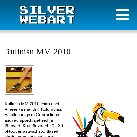
Rulluisu MM 2010
Rulluisu MM 2010 leiab aset
Ameerika mandril, Kolumbias.
Võistluspaigaks Guarni linnas
asuvad spordirajatised ja
tänavad. Kuupäevadel 20 - 30
oktoober asuvad sportlased
starti enam kui sajal korral.