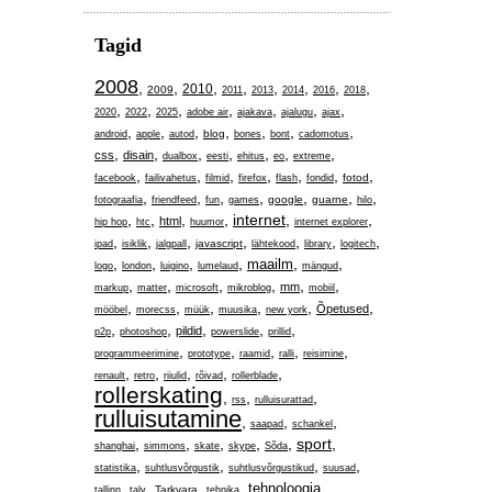
Tagid
2008
,
,
,
,
,
,
,
,
2010
2009
2011
2013
2014
2016
2018
,
,
,
,
,
,
,
2020
2022
2025
adobe air
ajakava
ajalugu
ajax
,
,
,
,
,
,
,
blog
android
apple
autod
bones
bont
cadomotus
,
,
,
,
,
,
,
css
disain
dualbox
eesti
ehitus
eo
extreme
,
,
,
,
,
,
,
fotod
facebook
failivahetus
filmid
firefox
flash
fondid
,
,
,
,
,
,
,
google
guarne
fotograafia
friendfeed
fun
games
hilo
,
,
,
,
internet
,
,
html
hip hop
htc
huumor
internet explorer
,
,
,
,
,
,
,
javascript
ipad
isiklik
jalgpall
lähtekood
library
logitech
,
,
,
,
,
,
maailm
logo
london
luigino
lumelaud
mängud
,
,
,
,
,
,
mm
markup
matter
microsoft
mikroblog
mobiil
,
,
,
,
,
,
Õpetused
mööbel
morecss
müük
muusika
new york
,
,
,
,
,
pildid
p2p
photoshop
powerslide
prillid
,
,
,
,
,
programmeerimine
prototype
raamid
ralli
reisimine
,
,
,
,
,
renault
retro
riiulid
rõivad
rollerblade
rollerskating
,
,
,
rss
rulluisurattad
rulluisutamine
,
,
,
saapad
schankel
,
,
,
,
,
sport
,
shanghai
simmons
skate
skype
Sõda
,
,
,
,
statistika
suhtlusvõrgustik
suhtlusvõrgustikud
suusad
,
,
,
,
,
tehnoloogia
Tarkvara
tallinn
talv
tehnika