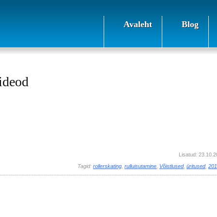
Avaleht
Blog
ideod
Lisatud: 23.10.
Tagid:
rollerskating
,
rulluisutamine
,
Võistlused
,
üritused
,
201