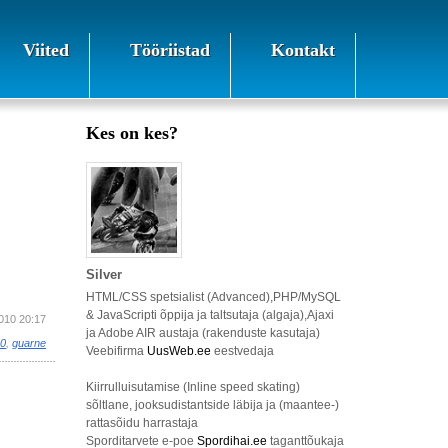
Viited
Tööriistad
Kontakt
Kes on kes?
Silver
HTML/CSS spetsialist (Advanced),PHP/MySQL
& JavaScripti õppija ja taltsutaja (algaja),Ajaxi
2010 20:17
ja Adobe AIR austaja (rakenduste kasutaja)
0
,
guarne
Veebifirma
UusWeb.ee
eestvedaja
Kiirrulluisutamise (Inline speed skating)
sõltlane, jooksudistantside läbija ja (maantee-)
rattasõidu harrastaja
Sporditarvete e-poe
Spordihai.ee
taganttõukaja