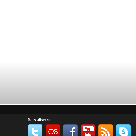
Sotsialiseeru