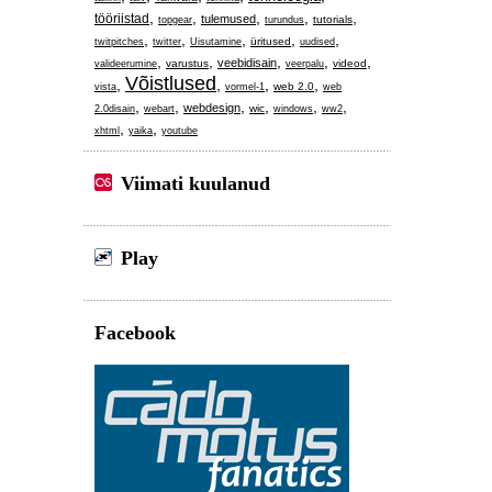
,
,
,
,
,
tööriistad
tulemused
tutorials
topgear
turundus
,
,
,
,
,
üritused
twitpitches
twitter
Uisutamine
uudised
,
,
,
,
,
veebidisain
varustus
videod
valideerumine
veerpalu
Võistlused
,
,
,
,
web 2.0
vista
vormel-1
web
,
,
,
,
,
,
webdesign
wic
2.0disain
webart
windows
ww2
,
,
xhtml
yaika
youtube
Viimati kuulanud
Play
Facebook