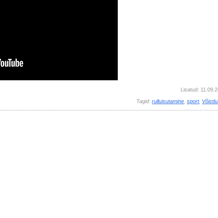
Lisatud: 11.09.
Tagid:
rulluisutamine
,
sport
,
Võistl