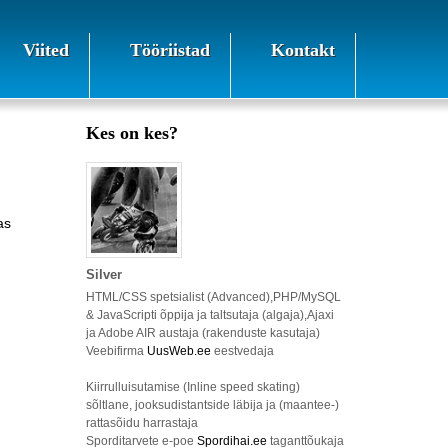
Viited
Tööriistad
Kontakt
Kes on kes?
as
Silver
HTML/CSS spetsialist (Advanced),PHP/MySQL
& JavaScripti õppija ja taltsutaja (algaja),Ajaxi
ja Adobe AIR austaja (rakenduste kasutaja)
Veebifirma
UusWeb.ee
eestvedaja
Kiirrulluisutamise (Inline speed skating)
sõltlane, jooksudistantside läbija ja (maantee-)
rattasõidu harrastaja
Sporditarvete e-poe
Spordihai.ee
taganttõukaja