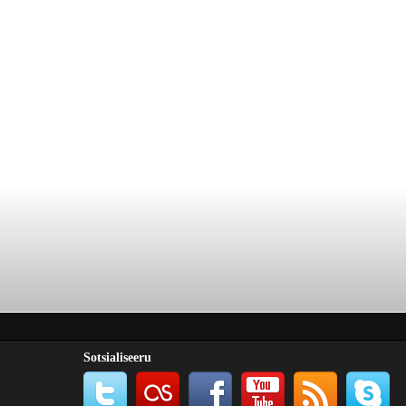
Sotsialiseeru