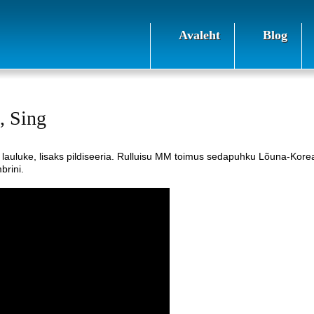
Avaleht
Blog
, Sing
auluke, lisaks pildiseeria. Rulluisu MM toimus sedapuhku Lõuna-Kore
brini.