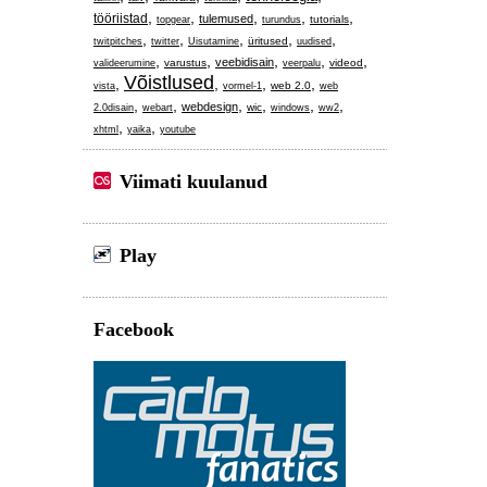
,
,
,
,
,
tööriistad
tulemused
tutorials
topgear
turundus
,
,
,
,
,
üritused
twitpitches
twitter
Uisutamine
uudised
,
,
,
,
,
veebidisain
varustus
videod
valideerumine
veerpalu
Võistlused
,
,
,
,
web 2.0
vista
vormel-1
web
,
,
,
,
,
,
webdesign
wic
2.0disain
webart
windows
ww2
,
,
xhtml
yaika
youtube
Viimati kuulanud
Play
Facebook