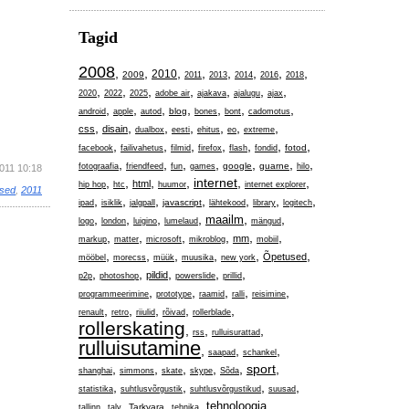
Tagid
2008
,
,
,
,
,
,
,
,
2010
2009
2011
2013
2014
2016
2018
,
,
,
,
,
,
,
2020
2022
2025
adobe air
ajakava
ajalugu
ajax
,
,
,
,
,
,
,
blog
android
apple
autod
bones
bont
cadomotus
,
,
,
,
,
,
,
css
disain
dualbox
eesti
ehitus
eo
extreme
,
,
,
,
,
,
,
fotod
facebook
failivahetus
filmid
firefox
flash
fondid
,
,
,
,
,
,
,
google
guarne
fotograafia
friendfeed
fun
games
hilo
2011 10:18
,
,
,
,
internet
,
,
html
hip hop
htc
huumor
internet explorer
used
,
2011
,
,
,
,
,
,
,
javascript
ipad
isiklik
jalgpall
lähtekood
library
logitech
,
,
,
,
,
,
maailm
logo
london
luigino
lumelaud
mängud
,
,
,
,
,
,
mm
markup
matter
microsoft
mikroblog
mobiil
,
,
,
,
,
,
Õpetused
mööbel
morecss
müük
muusika
new york
,
,
,
,
,
pildid
p2p
photoshop
powerslide
prillid
,
,
,
,
,
programmeerimine
prototype
raamid
ralli
reisimine
,
,
,
,
,
renault
retro
riiulid
rõivad
rollerblade
rollerskating
,
,
,
rss
rulluisurattad
rulluisutamine
,
,
,
saapad
schankel
,
,
,
,
,
sport
,
shanghai
simmons
skate
skype
Sõda
,
,
,
,
statistika
suhtlusvõrgustik
suhtlusvõrgustikud
suusad
,
,
,
,
,
tehnoloogia
Tarkvara
tallinn
talv
tehnika