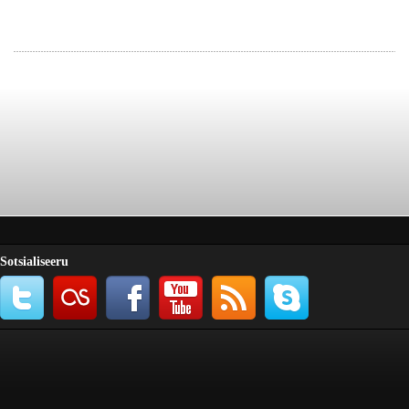
Sotsialiseeru