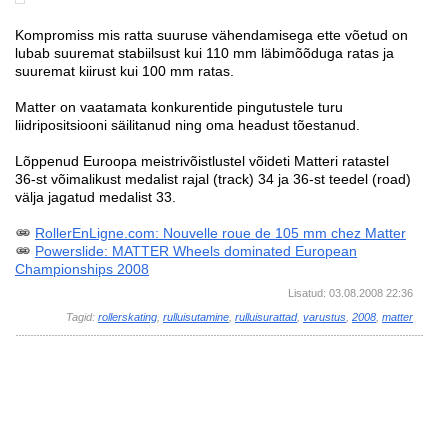
Kompromiss mis ratta suuruse vähendamisega ette võetud on
lubab suuremat stabiilsust kui 110 mm läbimõõduga ratas ja
suuremat kiirust kui 100 mm ratas.
Matter on vaatamata konkurentide pingutustele turu
liidripositsiooni säilitanud ning oma headust tõestanud.
Lõppenud Euroopa meistrivõistlustel võideti Matteri ratastel
36-st võimalikust medalist rajal (track) 34 ja 36-st teedel (road)
välja jagatud medalist 33.
RollerEnLigne.com: Nouvelle roue de 105 mm chez Matter
Powerslide: MATTER Wheels dominated European
Championships 2008
Lisatud: 03.08.2008 22:36
Tagid:
rollerskating
,
rulluisutamine
,
rulluisurattad
,
varustus
,
2008
,
matter