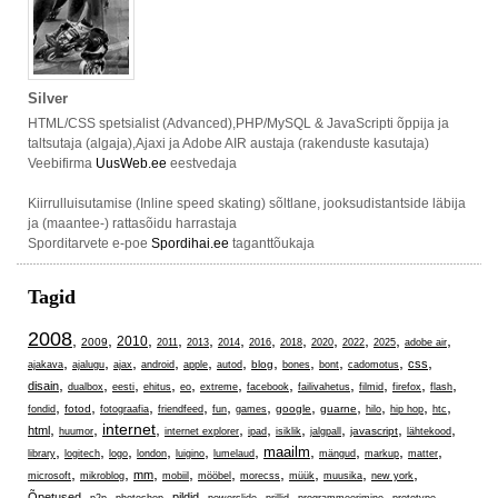
Silver
HTML/CSS spetsialist (Advanced),PHP/MySQL & JavaScripti õppija ja
taltsutaja (algaja),Ajaxi ja Adobe AIR austaja (rakenduste kasutaja)
Veebifirma
UusWeb.ee
eestvedaja
Kiirrulluisutamise (Inline speed skating) sõltlane, jooksudistantside läbija
ja (maantee-) rattasõidu harrastaja
Sporditarvete e-poe
Spordihai.ee
taganttõukaja
Tagid
2008
,
,
,
,
,
,
,
,
,
,
,
,
2010
2009
2011
2013
2014
2016
2018
2020
2022
2025
adobe air
,
,
,
,
,
,
,
,
,
,
,
css
blog
ajakava
ajalugu
ajax
android
apple
autod
bones
bont
cadomotus
,
,
,
,
,
,
,
,
,
,
,
disain
dualbox
eesti
ehitus
eo
extreme
facebook
failivahetus
filmid
firefox
flash
,
,
,
,
,
,
,
,
,
,
,
fotod
google
guarne
fondid
fotograafia
friendfeed
fun
games
hilo
hip hop
htc
,
,
internet
,
,
,
,
,
,
,
html
javascript
huumor
internet explorer
ipad
isiklik
jalgpall
lähtekood
,
,
,
,
,
,
,
,
,
,
maailm
library
logitech
logo
london
luigino
lumelaud
mängud
markup
matter
,
,
,
,
,
,
,
,
,
mm
microsoft
mikroblog
mobiil
mööbel
morecss
müük
muusika
new york
,
,
,
,
,
,
,
,
Õpetused
pildid
p2p
photoshop
powerslide
prillid
programmeerimine
prototype