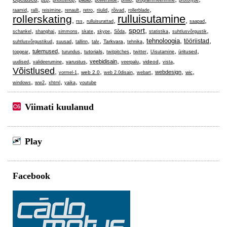
,
,
,
,
,
,
,
,
raamid
ralli
reisimine
renault
retro
riiulid
rõivad
rollerblade
rulluisutamine
rollerskating
,
,
,
,
,
rss
rulluisurattad
saapad
,
,
,
,
,
,
sport
,
,
,
schankel
shanghai
simmons
skate
skype
Sõda
statistika
suhtlusvõrgustik
,
,
,
,
,
,
,
,
tehnoloogia
tööriistad
Tarkvara
suhtlusvõrgustikud
suusad
tallinn
talv
tehnika
,
,
,
,
,
,
,
,
tulemused
tutorials
üritused
topgear
turundus
twitpitches
twitter
Uisutamine
,
,
,
,
,
,
,
veebidisain
varustus
videod
uudised
valideerumine
veerpalu
vista
Võistlused
,
,
,
,
,
,
,
webdesign
web 2.0
wic
vormel-1
web 2.0disain
webart
,
,
,
,
windows
ww2
xhtml
yaika
youtube
Viimati kuulanud
Play
Facebook