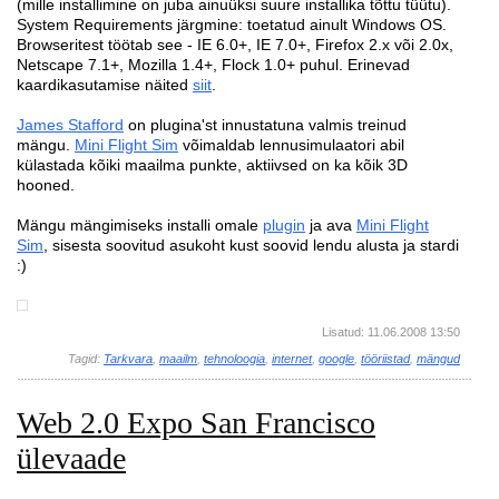
(mille installimine on juba ainuüksi suure installika tõttu tüütu).
System Requirements järgmine: toetatud ainult Windows OS.
Browseritest töötab see - IE 6.0+, IE 7.0+, Firefox 2.x või 2.0x,
Netscape 7.1+, Mozilla 1.4+, Flock 1.0+ puhul. Erinevad
kaardikasutamise näited
siit
.
James Stafford
on plugina'st innustatuna valmis treinud
mängu.
Mini Flight Sim
võimaldab lennusimulaatori abil
külastada kõiki maailma punkte, aktiivsed on ka kõik 3D
hooned.
Mängu mängimiseks installi omale
plugin
ja ava
Mini Flight
Sim
, sisesta soovitud asukoht kust soovid lendu alusta ja stardi
:)
Lisatud: 11.06.2008 13:50
Tagid:
Tarkvara
,
maailm
,
tehnoloogia
,
internet
,
google
,
tööriistad
,
mängud
Web 2.0 Expo San Francisco
ülevaade