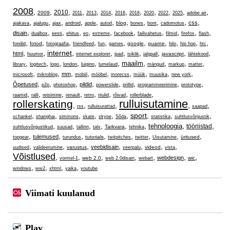
2008
,
,
,
,
,
,
,
,
,
,
,
,
2010
2009
2011
2013
2014
2016
2018
2020
2022
2025
adobe air
,
,
,
,
,
,
,
,
,
,
,
css
blog
ajakava
ajalugu
ajax
android
apple
autod
bones
bont
cadomotus
,
,
,
,
,
,
,
,
,
,
,
disain
dualbox
eesti
ehitus
eo
extreme
facebook
failivahetus
filmid
firefox
flash
,
,
,
,
,
,
,
,
,
,
,
fotod
google
guarne
fondid
fotograafia
friendfeed
fun
games
hilo
hip hop
htc
,
,
internet
,
,
,
,
,
,
,
html
javascript
huumor
internet explorer
ipad
isiklik
jalgpall
lähtekood
,
,
,
,
,
,
,
,
,
,
maailm
library
logitech
logo
london
luigino
lumelaud
mängud
markup
matter
,
,
,
,
,
,
,
,
,
mm
microsoft
mikroblog
mobiil
mööbel
morecss
müük
muusika
new york
,
,
,
,
,
,
,
,
Õpetused
pildid
p2p
photoshop
powerslide
prillid
programmeerimine
prototype
,
,
,
,
,
,
,
,
raamid
ralli
reisimine
renault
retro
riiulid
rõivad
rollerblade
rulluisutamine
rollerskating
,
,
,
,
,
rss
rulluisurattad
saapad
,
,
,
,
,
,
sport
,
,
,
schankel
shanghai
simmons
skate
skype
Sõda
statistika
suhtlusvõrgustik
,
,
,
,
,
,
,
,
tehnoloogia
tööriistad
Tarkvara
suhtlusvõrgustikud
suusad
tallinn
talv
tehnika
,
,
,
,
,
,
,
,
tulemused
tutorials
üritused
topgear
turundus
twitpitches
twitter
Uisutamine
,
,
,
,
,
,
,
veebidisain
varustus
videod
uudised
valideerumine
veerpalu
vista
Võistlused
,
,
,
,
,
,
,
webdesign
web 2.0
wic
vormel-1
web 2.0disain
webart
,
,
,
,
windows
ww2
xhtml
yaika
youtube
Viimati kuulanud
Play