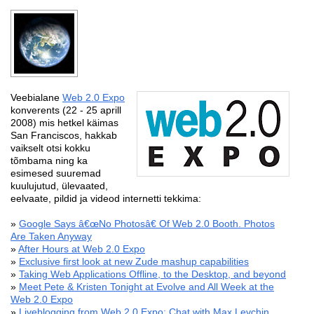
Veebialane
Web 2.0 Expo
konverents (22 - 25 aprill
2008) mis hetkel käimas
San Franciscos, hakkab
vaikselt otsi kokku
tõmbama ning ka
esimesed suuremad
kuulujutud, ülevaated,
eelvaate, pildid ja videod internetti tekkima:
»
Google Says â€œNo Photosâ€ Of Web 2.0 Booth. Photos
Are Taken Anyway
»
After Hours at Web 2.0 Expo
»
Exclusive first look at new Zude mashup capabilities
»
Taking Web Applications Offline, to the Desktop, and beyond
»
Meet Pete & Kristen Tonight at Evolve and All Week at the
Web 2.0 Expo
»
Liveblogging from Web 2.0 Expo: Chat with Max Levchin,