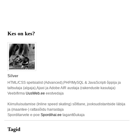
Kes on kes?
Silver
HTML/CSS spetsialist (Advanced),PHP/MySQL & JavaScripti õppija ja
taltsutaja (algaja),Ajaxi ja Adobe AIR austaja (rakenduste kasutaja)
Veebifirma
UusWeb.ee
eestvedaja
Kiirrulluisutamise (Inline speed skating) sõltlane, jooksudistantside läbija
ja (maantee-) rattasõidu harrastaja
Sporditarvete e-poe
Spordihai.ee
taganttõukaja
Tagid