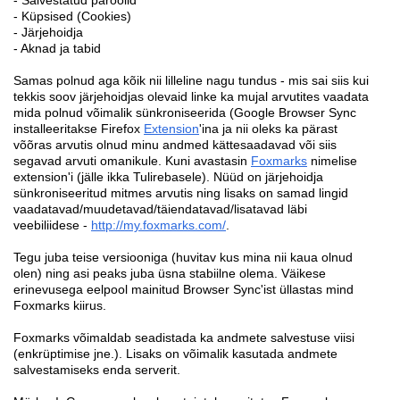
- Küpsised (Cookies)
- Järjehoidja
- Aknad ja tabid
Samas polnud aga kõik nii lilleline nagu tundus - mis sai siis kui
tekkis soov järjehoidjas olevaid linke ka mujal arvutites vaadata
mida polnud võimalik sünkroniseerida (Google Browser Sync
installeeritakse Firefox
Extension
'ina ja nii oleks ka pärast
võõras arvutis olnud minu andmed kättesaadavad või siis
segavad arvuti omanikule. Kuni avastasin
Foxmarks
nimelise
extension'i (jälle ikka Tulirebasele). Nüüd on järjehoidja
sünkroniseeritud mitmes arvutis ning lisaks on samad lingid
vaadatavad/muudetavad/täiendatavad/lisatavad läbi
veebiliidese -
http://my.foxmarks.com/
.
Tegu juba teise versiooniga (huvitav kus mina nii kaua olnud
olen) ning asi peaks juba üsna stabiilne olema. Väikese
erinevusega eelpool mainitud Browser Sync'ist üllastas mind
Foxmarks kiirus.
Foxmarks võimaldab seadistada ka andmete salvestuse viisi
(enkrüptimise jne.). Lisaks on võimalik kasutada andmete
salvestamiseks enda serverit.