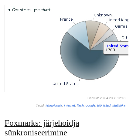
Lisatud: 20.04.2008 12:18
Tagid:
tehnoloogia
,
internet
,
flash
,
google
,
tööriistad
,
statistika
Foxmarks: järjehoidja
sünkroniseerimine