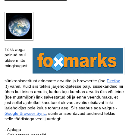
Tükk aega
polnud mul
üldse mitte
mingisugust
sünkroniseeritust erinevate arvutite ja browserite (loe
Firefox
:)) vahel. Kuid siis tekkis järjehoidjatesse palju sissekandeid nii
ühes kui teises arvutis, kadus taju kumbas arvutis üks või teine
(loe mustmiljon) link salvestatud oli ja enne veendumaks, et
just sellel ajahetkel kasutusel olevas arvutis otsitavat linki
järjehoidjas pole kulus tohutu aeg. Siis saabus aga valgus -
Google Browser Sync
, sünkroniseeritavaid andmeid tekkis
selle tööriistaga veel juurdegi:
- Ajalugu
- Salvestatud paroolid