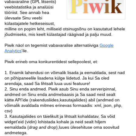
vabavaraline (GPL litsents)
veebistatistika ja analüüsi
tööriist. See annab hea
ülevaate Sinu veebi
külastajatele hetkeseisust,
milline on popim leht, milliseid otsinugsõnu on kasutatud lehele
jõudmiseks, mis keelt külastajad räägivad ja palju muud.
Piwik näol on tegemist vabavaralise alternatiiviga
Google
Analytics
'ile.
Piwik erineb oma konkurentidest sellepoolest, et:
1. Enamik lahendusi on võimalik lisada ja eemaldada, sest nad
on põhipaneelile lisadena külge liidetud. Ja kui Sa oled
arendaja, saad Sa lihtsalt luua uusi featuure!
2. Sinu enda andmed. Piwik asub Sinu enda serveripinnal,
andmed on Sinu enda andmebaasis ja Sa saad neid sealt
kätte API'ide (rakendusliides,kasutajaliides) abil (andmed on
võimalik avaldada mitmes erinevas formaadis: xml, json, php,
csv)
3. Kasutajaliides on täielikult ja lihtsalt kohaldatav, Sa võid
widget'eid (vidin) lohistada kohale ja neid sealt hiljem
eemaldada (
drag and drop
),luues ülesehituse oma soovitud
andmetega.