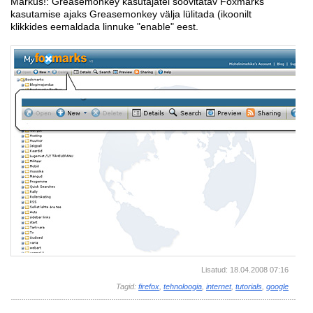
Märkus!: Greasemonkey kasutajatel soovitatav Foxmarks
kasutamise ajaks Greasemonkey välja lülitada (ikoonilt
klikkides eemaldada linnuke "enable" eest.
Lisatud: 18.04.2008 07:16
Tagid:
firefox
,
tehnoloogia
,
internet
,
tutorials
,
google