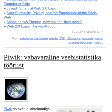
Founder of Slide
»
Joseph Smarr at Web 2.0 Expo
»
Data Portability, Privacy, and the Emergence of the Social
Web
»
Adobe shows Thermo, new tool for "devsigners"
»
Web 2.0 Expo: The walkthrough
Lisatud: 24.04.2008 14:10
Tagid:
webdesign
,
veebidisain
,
maailm
,
2008
,
tehnoloogia
,
adobe air
,
google
,
suhtlusvõrgustikud
,
web 2.0
Piwik: vabavaraline veebistatistika
tööriist
Piwik
on avatud lähtekoodiga,